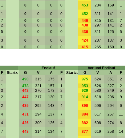
1
0
0
0
0
453
284
169
1
1
0
0
0
0
452
311
141
1
7
0
0
0
0
446
315
131
7
2
0
0
0
0
438
297
141
2
5
0
0
0
0
436
311
125
5
3
0
0
0
0
424
287
137
3
0
0
0
0
0
415
265
150
0
Endlauf
Vor und Endlauf
F
Startz.
G
V
A
F
Startz.
G
V
A
F
1
490
315
175
1
975
624
351
2
1
478
321
157
1
953
626
327
2
3
443
270
173
2
929
580
349
5
2
447
317
130
7
914
618
296
9
2
435
292
143
4
890
596
294
6
4
431
294
137
7
884
617
267
11
4
426
300
126
4
882
608
274
8
7
448
314
134
7
877
619
258
14