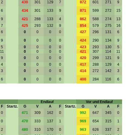
2
430
301
129
7
872
601
271
9
6
434
301
133
9
871
599
272
15
9
421
288
133
4
862
588
274
13
7
425
293
132
9
854
579
275
16
6
0
0
0
0
427
296
131
6
9
0
0
0
0
424
290
134
9
5
0
0
0
0
423
293
130
5
11
0
0
0
0
421
307
114
11
9
0
0
0
0
420
299
121
9
4
0
0
0
0
417
288
129
4
3
0
0
0
0
414
272
142
3
6
0
0
0
0
400
284
116
6
Endlauf
Vor und Endlauf
F
Startz.
G
V
A
F
Startz.
G
V
A
F
0
471
309
162
0
992
647
345
0
0
470
333
137
1
969
654
315
1
2
480
310
170
0
963
626
337
2