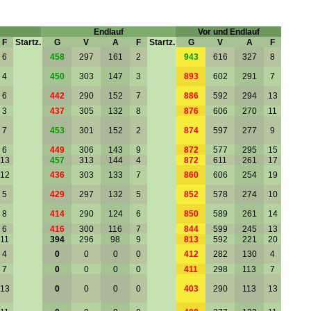
Endlauf
Vor und Endlauf
F
Startz.
G
V
A
F
Startz.
G
V
A
F
6
458
297
161
2
943
616
327
8
4
450
303
147
3
893
602
291
7
6
442
290
152
7
886
592
294
13
3
437
305
132
8
876
606
270
11
7
453
301
152
2
874
597
277
9
6
449
306
143
9
872
577
295
15
13
457
313
144
4
872
611
261
17
12
436
303
133
7
860
606
254
19
5
429
297
132
5
852
578
274
10
8
414
290
124
6
850
589
261
14
6
416
300
116
7
844
599
245
13
11
394
296
98
9
813
592
221
20
4
0
0
0
0
412
282
130
4
7
0
0
0
0
411
298
113
7
13
0
0
0
0
403
290
113
13