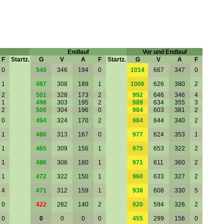
Endlauf
Vor und Endlauf
F
Startz.
G
V
A
F
Startz.
G
V
A
F
0
540
346
194
0
1014
667
347
0
1
497
308
189
1
1006
626
380
2
2
501
328
173
2
992
646
346
4
1
498
303
195
2
989
634
355
3
2
500
304
196
0
984
603
381
2
0
494
324
170
2
984
644
340
2
1
480
313
167
0
977
624
353
1
1
465
309
156
1
975
653
322
2
1
486
306
180
1
971
611
360
2
1
472
322
150
1
960
633
327
2
4
471
312
159
1
938
608
330
5
0
422
282
140
2
920
594
326
2
0
0
0
0
0
455
299
156
0