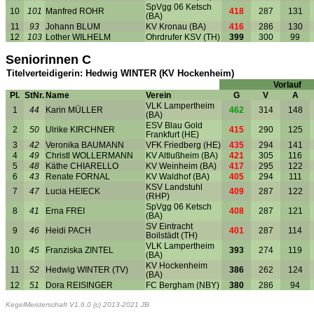
SpVgg 06 Ketsch
10
101
Manfred ROHR
418
287
131
(BA)
11
93
Johann BLUM
KV Kronau (BA)
416
286
130
12
103
Lother WILHELM
Ohrdrufer KSV (TH)
399
300
99
Seniorinnen C
Titelverteidigerin: Hedwig WINTER (KV Hockenheim)
Vorlauf
Pl.
StNr.
Name
Verein
G
V
A
VLK Lampertheim
1
44
Karin MÜLLER
462
314
148
(BA)
ESV Blau Gold
2
50
Ulrike KIRCHNER
415
290
125
Frankfurt (HE)
3
42
Veronika BAUMANN
VFK Friedberg (HE)
435
294
141
4
49
Christl WOLLERMANN
KV Altlußheim (BA)
421
305
116
5
48
Käthe CHIARELLO
KV Weinheim (BA)
417
295
122
6
43
Renate FORNAL
KV Waldhof (BA)
405
294
111
KSV Landstuhl
7
47
Lucia HEIECK
409
287
122
(RHP)
SpVgg 06 Ketsch
8
41
Erna FREI
408
287
121
(BA)
SV Eintracht
9
46
Heidi PACH
401
287
114
Boilstädt (TH)
VLK Lampertheim
10
45
Franziska ZINTEL
393
274
119
(BA)
KV Hockenheim
11
52
Hedwig WINTER (TV)
386
262
124
(BA)
12
51
Dora REISINGER
FC Bergham (NBY)
380
286
94
KegelMeisterschaft V1.6.0 (c) 2013-2021 JB