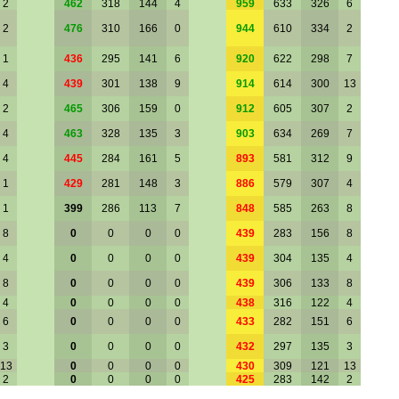
2
462
318
144
4
959
633
326
6
2
476
310
166
0
944
610
334
2
1
436
295
141
6
920
622
298
7
4
439
301
138
9
914
614
300
13
2
465
306
159
0
912
605
307
2
4
463
328
135
3
903
634
269
7
4
445
284
161
5
893
581
312
9
1
429
281
148
3
886
579
307
4
1
399
286
113
7
848
585
263
8
8
0
0
0
0
439
283
156
8
4
0
0
0
0
439
304
135
4
8
0
0
0
0
439
306
133
8
4
0
0
0
0
438
316
122
4
6
0
0
0
0
433
282
151
6
3
0
0
0
0
432
297
135
3
13
0
0
0
0
430
309
121
13
2
0
0
0
0
425
283
142
2