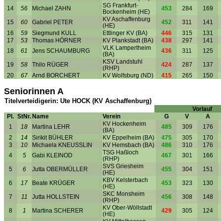
SG Frankfurt-
14
56
Michael ZAHN
453
284
169
Bockenheim (HE)
KV Aschaffenburg
15
60
Gabriel PETER
452
311
141
(HE)
16
59
Siegmund KULL
Ettlinger KV (BA)
446
315
131
17
53
Thomas HÖRNER
KV Plankstadt (BA)
438
297
141
VLK Lampertheim
18
61
Jens SCHAUMBURG
436
311
125
(BA)
KSV Landstuhl
19
58
Thilo RÜGER
424
287
137
(RHP)
20
67
Arnd BORCHERT
KV Wolfsburg (ND)
415
265
150
Seniorinnen A
Titelverteidigerin: Ute HOCK (KV Aschaffenburg)
Vorlauf
Pl.
StNr.
Name
Verein
G
V
A
KV Hockenheim
1
18
Martina LEHR
485
309
176
(BA)
2
14
Sirikit BÜHLER
KV Eppelheim (BA)
475
305
170
3
10
Michaela KNEUSSLIN
KV Hemsbach (BA)
486
310
176
TSG Haßloch
4
5
Gabi KLEINOD
467
301
166
(RHP)
SVS Griesheim
5
6
Jutta OBERMÜLLER
455
304
151
(HE)
KBV Kelsterbach
6
17
Beate KRÜGER
453
323
130
(HE)
SKC Monsheim
7
11
Jutta HOLLSTEIN
456
308
148
(RHP)
KV Ober-Wöllstadt
8
1
Martina SCHERER
429
305
124
(HE)