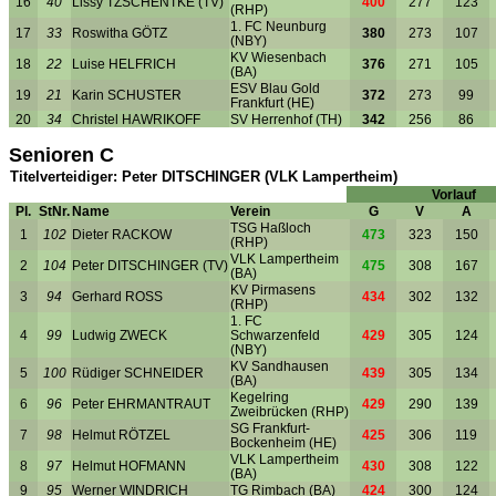
16
40
Lissy TZSCHENTKE (TV)
400
277
123
(RHP)
1. FC Neunburg
17
33
Roswitha GÖTZ
380
273
107
(NBY)
KV Wiesenbach
18
22
Luise HELFRICH
376
271
105
(BA)
ESV Blau Gold
19
21
Karin SCHUSTER
372
273
99
Frankfurt (HE)
20
34
Christel HAWRIKOFF
SV Herrenhof (TH)
342
256
86
Senioren C
Titelverteidiger: Peter DITSCHINGER (VLK Lampertheim)
Vorlauf
Pl.
StNr.
Name
Verein
G
V
A
TSG Haßloch
1
102
Dieter RACKOW
473
323
150
(RHP)
VLK Lampertheim
2
104
Peter DITSCHINGER (TV)
475
308
167
(BA)
KV Pirmasens
3
94
Gerhard ROSS
434
302
132
(RHP)
1. FC
4
99
Ludwig ZWECK
Schwarzenfeld
429
305
124
(NBY)
KV Sandhausen
5
100
Rüdiger SCHNEIDER
439
305
134
(BA)
Kegelring
6
96
Peter EHRMANTRAUT
429
290
139
Zweibrücken (RHP)
SG Frankfurt-
7
98
Helmut RÖTZEL
425
306
119
Bockenheim (HE)
VLK Lampertheim
8
97
Helmut HOFMANN
430
308
122
(BA)
9
95
Werner WINDRICH
TG Rimbach (BA)
424
300
124