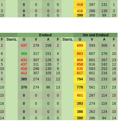
1
0
0
0
0
418
287
131
1
3
0
0
0
0
416
286
130
3
10
0
0
0
0
399
300
99
10
Endlauf
Vor und Endlauf
F
Startz.
G
V
A
F
Startz.
G
V
A
F
2
437
279
158
2
899
593
306
4
6
468
317
151
4
883
607
276
10
4
433
307
126
9
868
601
267
13
5
437
311
126
7
858
616
242
12
10
418
288
130
9
835
583
252
19
5
412
307
105
10
817
601
216
15
6
385
274
111
12
794
561
233
18
10
370
274
96
13
778
561
217
23
15
0
0
0
0
401
287
114
15
16
0
0
0
0
393
274
119
16
10
0
0
0
0
386
262
124
10
14
0
0
0
0
380
286
94
14