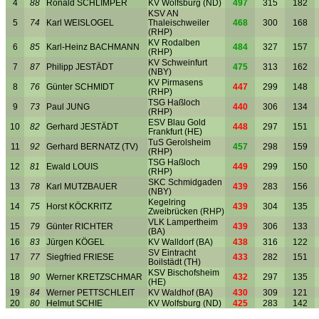
4
88
Ronald SCHLIMPER
KV Wolfsburg (ND)
497
315
182
KSV AN
5
74
Karl WEISLOGEL
Thaleischweiler
468
300
168
(RHP)
KV Rodalben
6
85
Karl-Heinz BACHMANN
484
327
157
(RHP)
KV Schweinfurt
7
87
Philipp JESTÄDT
475
313
162
(NBY)
KV Pirmasens
8
76
Günter SCHMIDT
447
299
148
(RHP)
TSG Haßloch
9
73
Paul JUNG
440
306
134
(RHP)
ESV Blau Gold
10
82
Gerhard JESTÄDT
448
297
151
Frankfurt (HE)
TuS Gerolsheim
11
92
Gerhard BERNATZ (TV)
457
298
159
(RHP)
TSG Haßloch
12
81
Ewald LOUIS
449
299
150
(RHP)
SKC Schmidgaden
13
78
Karl MUTZBAUER
439
283
156
(NBY)
Kegelring
14
75
Horst KÖCKRITZ
439
304
135
Zweibrücken (RHP)
VLK Lampertheim
15
79
Günter RICHTER
439
306
133
(BA)
16
83
Jürgen KÖGEL
KV Walldorf (BA)
438
316
122
SV Eintracht
17
77
Siegfried FRIESE
433
282
151
Boilstädt (TH)
KSV Bischofsheim
18
90
Werner KRETZSCHMAR
432
297
135
(HE)
19
84
Werner PETTSCHLEIT
KV Waldhof (BA)
430
309
121
20
80
Helmut SCHIE
KV Wolfsburg (ND)
425
283
142