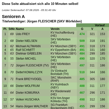
Diese Seite aktualisiert sich alle 10 Minuten selbst!
Letzter Seitenaufruf: 07.08.2026 - 05:31:43 Uhr
Senioren A
Titelverteidiger: Jürgen FLEISCHER (SKV Mörfelden)
Vorlauf
Pl.
StNr.
Name
Verein
G
V
A
KV Aschaffenburg
1
69
Udo FREY
474
321
153
(HE)
SKV Mörfelden
2
68
Dieter NIELSEN
509
318
191
(HE)
3
62
Michael ALTMANN
KV München (SBY)
491
318
173
4
65
Ralf SCHMITT
KV Eppelheim (BA)
491
331
160
5
63
Dietmar GÄBELEIN
KV München (SBY)
484
299
185
SKV Mörfelden
6
55
Stefan MICHEL
490
320
170
(HE)
SKV Mörfelden
7
72
Jürgen FLEISCHER (TV)
497
311
186
(HE)
SV Eintracht
8
70
Detlef KOWALCZYK
510
344
166
Boilstädt (TH)
SKC Monsheim
9
71
Frank BREYVOGEL
485
305
180
(RHP)
KV Kulmbach
10
66
Dieter WOLFRUM
488
311
177
(NBY)
KV Riederwald
11
64
Dieter KOMURKA
467
296
171
(HE)
KSV Am Anger
12
57
Volker HUSCHKA
498
312
186
Kölleda (TH)
SG Frankfurt-
13
54
Hans-Jürgen WALTHER
455
299
156
Bockenheim (HE)