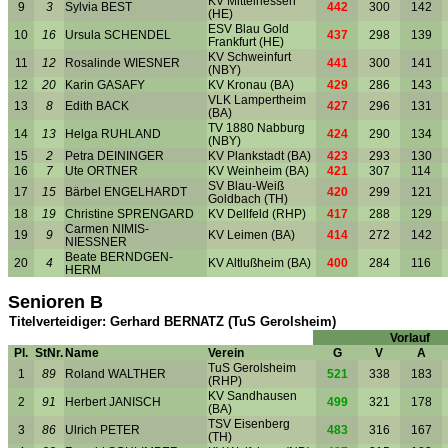
KV Mittelhessen
9
3
Sylvia BEST
442
300
142
(HE)
ESV Blau Gold
10
16
Ursula SCHENDEL
437
298
139
Frankfurt (HE)
KV Schweinfurt
11
12
Rosalinde WIESNER
441
300
141
(NBY)
12
20
Karin GASAFY
KV Kronau (BA)
429
286
143
VLK Lampertheim
13
8
Edith BACK
427
296
131
(BA)
TV 1880 Nabburg
14
13
Helga RUHLAND
424
290
134
(NBY)
15
2
Petra DEININGER
KV Plankstadt (BA)
423
293
130
16
7
Ute ORTNER
KV Weinheim (BA)
421
307
114
SV Blau-Weiß
17
15
Bärbel ENGELHARDT
420
299
121
Goldbach (TH)
18
19
Christine SPRENGARD
KV Dellfeld (RHP)
417
288
129
Carmen NIMIS-
19
9
KV Leimen (BA)
414
272
142
NIESSNER
Beate BERNDGEN-
20
4
KV Altlußheim (BA)
400
284
116
HERM
Senioren B
Titelverteidiger: Gerhard BERNATZ (TuS Gerolsheim)
Vorlauf
Pl.
StNr.
Name
Verein
G
V
A
TuS Gerolsheim
1
89
Roland WALTHER
521
338
183
(RHP)
KV Sandhausen
2
91
Herbert JANISCH
499
321
178
(BA)
TSV Eisenberg
3
86
Ulrich PETER
483
316
167
(TH)