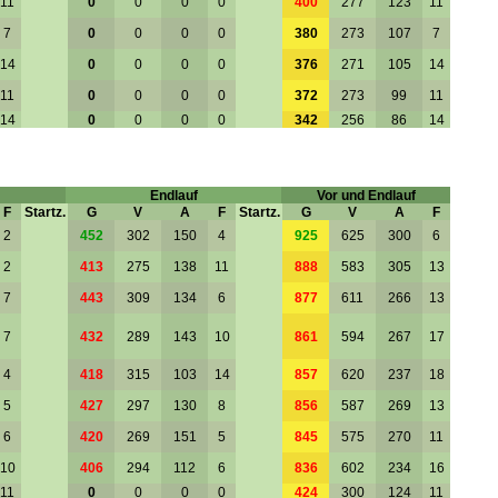
11
0
0
0
0
400
277
123
11
7
0
0
0
0
380
273
107
7
14
0
0
0
0
376
271
105
14
11
0
0
0
0
372
273
99
11
14
0
0
0
0
342
256
86
14
Endlauf
Vor und Endlauf
F
Startz.
G
V
A
F
Startz.
G
V
A
F
2
452
302
150
4
925
625
300
6
2
413
275
138
11
888
583
305
13
7
443
309
134
6
877
611
266
13
7
432
289
143
10
861
594
267
17
4
418
315
103
14
857
620
237
18
5
427
297
130
8
856
587
269
13
6
420
269
151
5
845
575
270
11
10
406
294
112
6
836
602
234
16
11
0
0
0
0
424
300
124
11