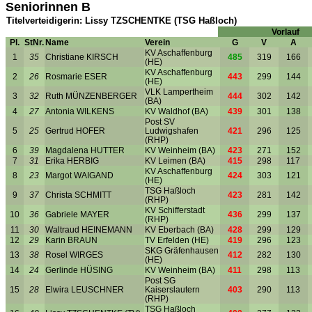
Seniorinnen B
Titelverteidigerin: Lissy TZSCHENTKE (TSG Haßloch)
Vorlauf
Pl.
StNr.
Name
Verein
G
V
A
KV Aschaffenburg
1
35
Christiane KIRSCH
485
319
166
(HE)
KV Aschaffenburg
2
26
Rosmarie ESER
443
299
144
(HE)
VLK Lampertheim
3
32
Ruth MÜNZENBERGER
444
302
142
(BA)
4
27
Antonia WILKENS
KV Waldhof (BA)
439
301
138
Post SV
5
25
Gertrud HOFER
Ludwigshafen
421
296
125
(RHP)
6
39
Magdalena HUTTER
KV Weinheim (BA)
423
271
152
7
31
Erika HERBIG
KV Leimen (BA)
415
298
117
KV Aschaffenburg
8
23
Margot WAIGAND
424
303
121
(HE)
TSG Haßloch
9
37
Christa SCHMITT
423
281
142
(RHP)
KV Schifferstadt
10
36
Gabriele MAYER
436
299
137
(RHP)
11
30
Waltraud HEINEMANN
KV Eberbach (BA)
428
299
129
12
29
Karin BRAUN
TV Erfelden (HE)
419
296
123
SKG Gräfenhausen
13
38
Rosel WIRGES
412
282
130
(HE)
14
24
Gerlinde HÜSING
KV Weinheim (BA)
411
298
113
Post SG
15
28
Elwira LEUSCHNER
Kaiserslautern
403
290
113
(RHP)
TSG Haßloch