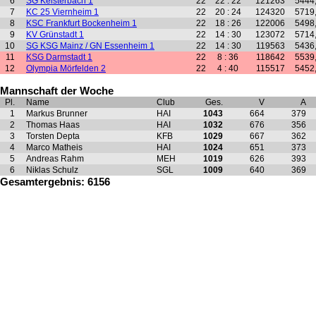
6
SG Kelsterbach 1
22
22 : 22
121263
5444
7
KC 25 Viernheim 1
22
20 : 24
124320
5719
8
KSC Frankfurt Bockenheim 1
22
18 : 26
122006
5498
9
KV Grünstadt 1
22
14 : 30
123072
5714
10
SG KSG Mainz / GN Essenheim 1
22
14 : 30
119563
5436
11
KSG Darmstadt 1
22
8 : 36
118642
5539
12
Olympia Mörfelden 2
22
4 : 40
115517
5452
Mannschaft der Woche
Pl.
Name
Club
Ges.
V
A
1
Markus Brunner
HAI
1043
664
379
2
Thomas Haas
HAI
1032
676
356
3
Torsten Depta
KFB
1029
667
362
4
Marco Matheis
HAI
1024
651
373
5
Andreas Rahm
MEH
1019
626
393
6
Niklas Schulz
SGL
1009
640
369
Gesamtergebnis: 6156