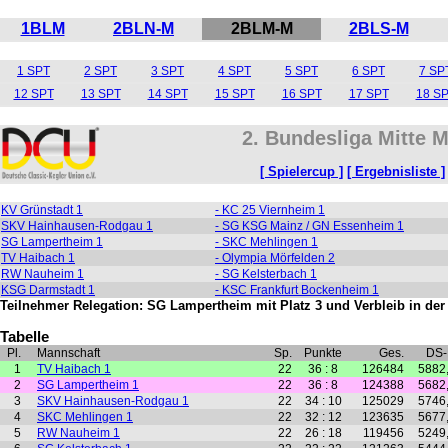
1BLM
2BLN-M
2BLM-M
2BLS-M
1 SPT
2 SPT
3 SPT
4 SPT
5 SPT
6 SPT
7 SP
12 SPT
13 SPT
14 SPT
15 SPT
16 SPT
17 SPT
18 S
2. Bundesliga Mitte M
[ Spielercup ]
[ Ergebnisliste ]
KV Grünstadt 1
- KC 25 Viernheim 1
SKV Hainhausen-Rodgau 1
- SG KSG Mainz / GN Essenheim 1
SG Lampertheim 1
- SKC Mehlingen 1
TV Haibach 1
- Olympia Mörfelden 2
RW Nauheim 1
- SG Kelsterbach 1
KSG Darmstadt 1
- KSC Frankfurt Bockenheim 1
Teilnehmer Relegation: SG Lampertheim mit Platz 3 und Verbleib in der
Tabelle
Pl.
Mannschaft
Sp.
Punkte
Ges.
DS
1
TV Haibach 1
22
36 : 8
126484
5882
2
SG Lampertheim 1
22
36 : 8
124388
5682
3
SKV Hainhausen-Rodgau 1
22
34 : 10
125029
5746
4
SKC Mehlingen 1
22
32 : 12
123635
5677
5
RW Nauheim 1
22
26 : 18
119456
5249