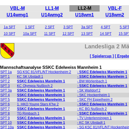
VBL-M
LL1-M
LL2-M
VBL-F
U14wmg1
U14wmg2
U18wm1
U18wm2
1a SPT
1 SPT
2 SPT
3 SPT
3a SPT
4 SPT
5 SP
10 SPT
10a SPT
11 SPT
12 SPT
13 SPT
14 SPT
15 SP
Landesliga 2 Mä
[ Spielercup ]
[ Ergebn
Mannschaftsanalyse SSKC Edelweiss Mannheim 1
SPT 1a
SG KSC 81/VFL/NT Hockenheim 2
-
SSKC Edelweiss Mannheim 1
SPT 1
KC SK Ubstadt 1
-
SSKC Edelweiss Mannheim 1
SPT 2
SSKC Edelweiss Mannheim 1
- BW Mörlenbach 1
SPT 3
KC Olympia Nußloch 2
-
SSKC Edelweiss Mannheim 1
SPT 3a
SSKC Edelweiss Mannheim 1
- SK Walldorf 2
SPT 4
SSKC Edelweiss Mannheim 1
- SKC Hockenheim 1
SPT 5
SSKC Edelweiss Mannheim 1
- SKC FH Eppelheim 2
SPT 6
1. HKO Young Stars K'he 2
-
SSKC Edelweiss Mannheim 1
SPT 7
SSKC Edelweiss Mannheim 1
- KC BG Nußloch 2
SPT 8
TG Rimbach 1
-
SSKC Edelweiss Mannheim 1
SPT 9
SSKC Edelweiss Mannheim 1
- TV Unterlenningen 1
SPT 10
SSKC Edelweiss Mannheim 1
- KC SK Ubstadt 1
SPT 10a
SSKC Edelweiss Mannheim 1
- SG KSC 81/VFL/NT Hockenhei