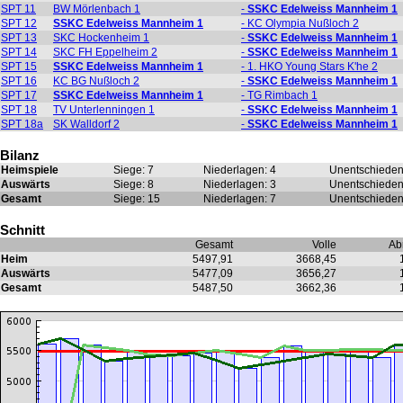
SPT 11
BW Mörlenbach 1
-
SSKC Edelweiss Mannheim 1
SPT 12
SSKC Edelweiss Mannheim 1
- KC Olympia Nußloch 2
SPT 13
SKC Hockenheim 1
-
SSKC Edelweiss Mannheim 1
SPT 14
SKC FH Eppelheim 2
-
SSKC Edelweiss Mannheim 1
SPT 15
SSKC Edelweiss Mannheim 1
- 1. HKO Young Stars K'he 2
SPT 16
KC BG Nußloch 2
-
SSKC Edelweiss Mannheim 1
SPT 17
SSKC Edelweiss Mannheim 1
- TG Rimbach 1
SPT 18
TV Unterlenningen 1
-
SSKC Edelweiss Mannheim 1
SPT 18a
SK Walldorf 2
-
SSKC Edelweiss Mannheim 1
Bilanz
Heimspiele
Siege: 7
Niederlagen: 4
Unentschieden
Auswärts
Siege: 8
Niederlagen: 3
Unentschieden
Gesamt
Siege: 15
Niederlagen: 7
Unentschieden
Schnitt
Gesamt
Volle
Ab
Heim
5497,91
3668,45
Auswärts
5477,09
3656,27
Gesamt
5487,50
3662,36