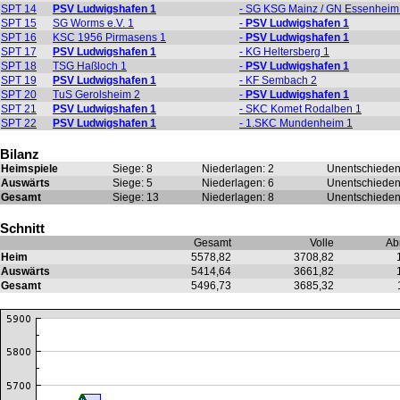
SPT 14
PSV Ludwigshafen 1
- SG KSG Mainz / GN Essenheim
SPT 15
SG Worms e.V. 1
-
PSV Ludwigshafen 1
SPT 16
KSC 1956 Pirmasens 1
-
PSV Ludwigshafen 1
SPT 17
PSV Ludwigshafen 1
- KG Heltersberg 1
SPT 18
TSG Haßloch 1
-
PSV Ludwigshafen 1
SPT 19
PSV Ludwigshafen 1
- KF Sembach 2
SPT 20
TuS Gerolsheim 2
-
PSV Ludwigshafen 1
SPT 21
PSV Ludwigshafen 1
- SKC Komet Rodalben 1
SPT 22
PSV Ludwigshafen 1
- 1.SKC Mundenheim 1
Bilanz
Heimspiele
Siege: 8
Niederlagen: 2
Unentschieden
Auswärts
Siege: 5
Niederlagen: 6
Unentschieden
Gesamt
Siege: 13
Niederlagen: 8
Unentschieden
Schnitt
Gesamt
Volle
Ab
Heim
5578,82
3708,82
Auswärts
5414,64
3661,82
Gesamt
5496,73
3685,32