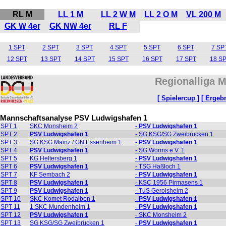
RL M
LL 1 M
LL 2 W M
LL 2 O M
VL 200 M
GK W 4er
GK NW 4er
RL F
1 SPT
2 SPT
3 SPT
4 SPT
5 SPT
6 SPT
7 SP
12 SPT
13 SPT
14 SPT
15 SPT
16 SPT
17 SPT
18 S
Regionalliga M
[ Spielercup ]
[ Ergebn
Mannschaftsanalyse PSV Ludwigshafen 1
SPT 1
SKC Monsheim 2
-
PSV Ludwigshafen 1
SPT 2
PSV Ludwigshafen 1
- SG KSG/SG Zweibrücken 1
SPT 3
SG KSG Mainz / GN Essenheim 1
-
PSV Ludwigshafen 1
SPT 4
PSV Ludwigshafen 1
- SG Worms e.V. 1
SPT 5
KG Heltersberg 1
-
PSV Ludwigshafen 1
SPT 6
PSV Ludwigshafen 1
- TSG Haßloch 1
SPT 7
KF Sembach 2
-
PSV Ludwigshafen 1
SPT 8
PSV Ludwigshafen 1
- KSC 1956 Pirmasens 1
SPT 9
PSV Ludwigshafen 1
- TuS Gerolsheim 2
SPT 10
SKC Komet Rodalben 1
-
PSV Ludwigshafen 1
SPT 11
1.SKC Mundenheim 1
-
PSV Ludwigshafen 1
SPT 12
PSV Ludwigshafen 1
- SKC Monsheim 2
SPT 13
SG KSG/SG Zweibrücken 1
-
PSV Ludwigshafen 1