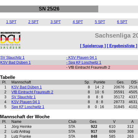
SN 25/26
1 SPT
2 SPT
3 SPT
4 SPT
5 SPT
6 SPT
Sachsenliga 20
[ Spielercup ]
[ Ergebnisliste ]
SV Stauchitz 1
- KSV Plauen 04 1
KSV Bad Düben 1
- Spg KF Loschwitz 1
- VfB Eintracht Fraureuth 2
Tabelle
Pl.
Mannschaft
Sp.
Punkte
Ges.
DS
1
KSV Bad Düben 1
8
14 : 2
20676
2518
2
VfB Eintracht Fraureuth 2
8
10 : 6
35591
4505
3
SV Stauchitz 1
8
8 : 8
35172
4337
4
KSV Plauen 04 1
8
8 : 8
28773
4631
5
Spg KF Loschwitz 1
8
0 : 16
31845
4102
Mannschaft der Woche
Pl.
Name
Club
Ges.
V
A
1
Jörg Heinke
STA
922
610
312
2
Lutz Antrag
STA
917
609
308
3
Lutz Franke
STA
848
585
263