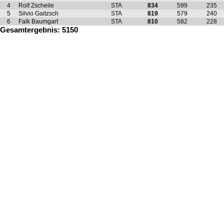
4
Rolf Zscheile
STA
834
599
235
5
Silvio Gaitzsch
STA
819
579
240
6
Falk Baumgart
STA
810
582
228
Gesamtergebnis: 5150