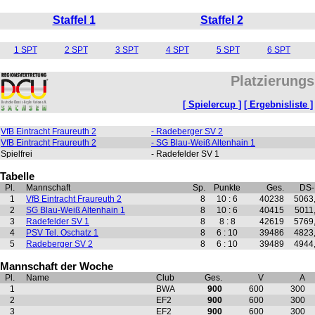
Staffel 1
Staffel 2
1 SPT
2 SPT
3 SPT
4 SPT
5 SPT
6 SPT
Platzierungs
[ Spielercup ]
[ Ergebnisliste ]
VfB Eintracht Fraureuth 2
- Radeberger SV 2
VfB Eintracht Fraureuth 2
- SG Blau-Weiß Altenhain 1
Spielfrei
- Radefelder SV 1
Tabelle
Pl.
Mannschaft
Sp.
Punkte
Ges.
DS
1
VfB Eintracht Fraureuth 2
8
10 : 6
40238
5063
2
SG Blau-Weiß Altenhain 1
8
10 : 6
40415
5011
3
Radefelder SV 1
8
8 : 8
42619
5769
4
PSV Tel. Oschatz 1
8
6 : 10
39486
4823
5
Radeberger SV 2
8
6 : 10
39489
4944
Mannschaft der Woche
Pl.
Name
Club
Ges.
V
A
1
BWA
900
600
300
2
EF2
900
600
300
3
EF2
900
600
300