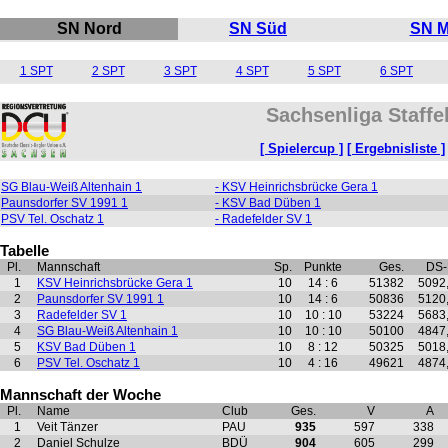
SN Nord
SN Süd
SN M
1 SPT
2 SPT
3 SPT
4 SPT
5 SPT
6 SPT
Sachsenliga Staffe
[ Spielercup ]
[ Ergebnisliste ]
SG Blau-Weiß Altenhain 1
- KSV Heinrichsbrücke Gera 1
Paunsdorfer SV 1991 1
- KSV Bad Düben 1
PSV Tel. Oschatz 1
- Radefelder SV 1
Tabelle
Pl.
Mannschaft
Sp.
Punkte
Ges.
DS
1
KSV Heinrichsbrücke Gera 1
10
14 : 6
51382
5092
2
Paunsdorfer SV 1991 1
10
14 : 6
50836
5120
3
Radefelder SV 1
10
10 : 10
53224
5683
4
SG Blau-Weiß Altenhain 1
10
10 : 10
50100
4847
5
KSV Bad Düben 1
10
8 : 12
50325
5018
6
PSV Tel. Oschatz 1
10
4 : 16
49621
4874
Mannschaft der Woche
Pl.
Name
Club
Ges.
V
A
1
Veit Tänzer
PAU
935
597
338
2
Daniel Schulze
BDÜ
904
605
299