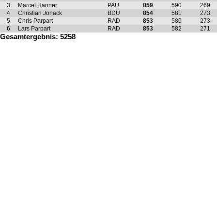
3
Marcel Hanner
PAU
859
590
269
4
Christian Jonack
BDÜ
854
581
273
5
Chris Parpart
RAD
853
580
273
6
Lars Parpart
RAD
853
582
271
Gesamtergebnis: 5258