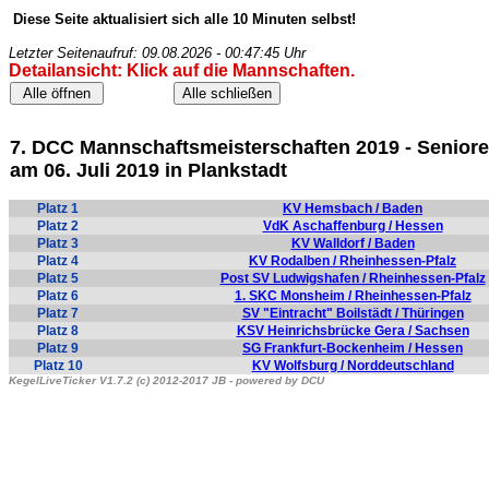
Diese Seite aktualisiert sich alle 10 Minuten selbst!
Letzter Seitenaufruf: 09.08.2026 - 00:47:45 Uhr
Detailansicht: Klick auf die Mannschaften.
7. DCC Mannschaftsmeisterschaften 2019 - Senior
am 06. Juli 2019 in Plankstadt
Platz 1
KV Hemsbach / Baden
Platz 2
VdK Aschaffenburg / Hessen
Platz 3
KV Walldorf / Baden
Platz 4
KV Rodalben / Rheinhessen-Pfalz
Platz 5
Post SV Ludwigshafen / Rheinhessen-Pfalz
Platz 6
1. SKC Monsheim / Rheinhessen-Pfalz
Platz 7
SV "Eintracht" Boilstädt / Thüringen
Platz 8
KSV Heinrichsbrücke Gera / Sachsen
Platz 9
SG Frankfurt-Bockenheim / Hessen
Platz 10
KV Wolfsburg / Norddeutschland
KegelLiveTicker V1.7.2 (c) 2012-2017 JB - powered by DCU