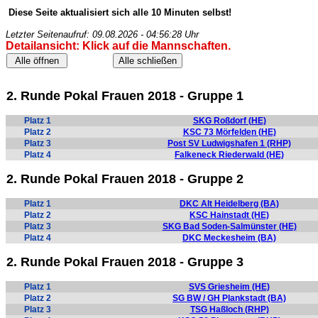
Diese Seite aktualisiert sich alle 10 Minuten selbst!
Letzter Seitenaufruf: 09.08.2026 - 04:56:28 Uhr
Detailansicht: Klick auf die Mannschaften.
2. Runde Pokal Frauen 2018 - Gruppe 1
Platz 1
SKG Roßdorf (HE)
Platz 2
KSC 73 Mörfelden (HE)
Platz 3
Post SV Ludwigshafen 1 (RHP)
Platz 4
Falkeneck Riederwald (HE)
2. Runde Pokal Frauen 2018 - Gruppe 2
Platz 1
DKC Alt Heidelberg (BA)
Platz 2
KSC Hainstadt (HE)
Platz 3
SKG Bad Soden-Salmünster (HE)
Platz 4
DKC Meckesheim (BA)
2. Runde Pokal Frauen 2018 - Gruppe 3
Platz 1
SVS Griesheim (HE)
Platz 2
SG BW / GH Plankstadt (BA)
Platz 3
TSG Haßloch (RHP)