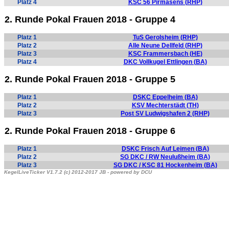
Platz 4
KSC 56 Pirmasens (RHP)
2. Runde Pokal Frauen 2018 - Gruppe 4
Platz 1
TuS Gerolsheim (RHP)
Platz 2
Alle Neune Dellfeld (RHP)
Platz 3
KSC Frammersbach (HE)
Platz 4
DKC Vollkugel Ettlingen (BA)
2. Runde Pokal Frauen 2018 - Gruppe 5
Platz 1
DSKC Eppelheim (BA)
Platz 2
KSV Mechterstädt (TH)
Platz 3
Post SV Ludwigshafen 2 (RHP)
2. Runde Pokal Frauen 2018 - Gruppe 6
Platz 1
DSKC Frisch Auf Leimen (BA)
Platz 2
SG DKC / RW Neulußheim (BA)
Platz 3
SG DKC / KSC 81 Hockenheim (BA)
KegelLiveTicker V1.7.2 (c) 2012-2017 JB - powered by DCU