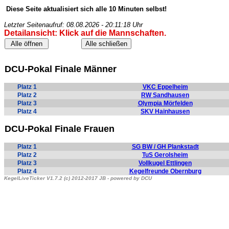
Diese Seite aktualisiert sich alle 10 Minuten selbst!
Letzter Seitenaufruf: 08.08.2026 - 20:11:18 Uhr
Detailansicht: Klick auf die Mannschaften.
DCU-Pokal Finale Männer
Platz 1
VKC Eppelheim
Platz 2
RW Sandhausen
Platz 3
Olympia Mörfelden
Platz 4
SKV Hainhausen
DCU-Pokal Finale Frauen
Platz 1
SG BW / GH Plankstadt
Platz 2
TuS Gerolsheim
Platz 3
Vollkugel Ettlingen
Platz 4
Kegelfreunde Obernburg
KegelLiveTicker V1.7.2 (c) 2012-2017 JB - powered by DCU