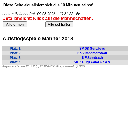
Diese Seite aktualisiert sich alle 10 Minuten selbst!
Letzter Seitenaufruf: 09.08.2026 - 10:21:22 Uhr
Detailansicht: Klick auf die Mannschaften.
Aufstiegsspiele Männer 2018
Platz 1
SV 08 Geraberg
Platz 2
KSV Mechterstädt
Platz 3
KF Sembach
Platz 4
SKC Hugsweier 67 e.V.
KegelLiveTicker V1.7.2 (c) 2012-2017 JB - powered by DCU