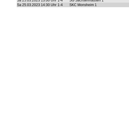
Sa 25.03.2023
13:00 Uhr
1-4
SG Sachsenhausen 1
Sa 25.03.2023
14:30 Uhr
1-4
SKC Monsheim 1