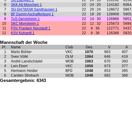
5
SG Ettlingen 1
22
26 : 18
131292
6158
6
SKK Alt-München 1
22
24 : 20
124182
6064
7
SG GH78/GW Sandhausen 1
22
20 : 24
128672
5867
8
BF Damm Aschaffenburg 1
22
18 : 26
128908
5905
9
TuS Gerolsheim 1
22
14 : 30
126966
5851
10
SKC Monsheim 1
22
12 : 32
125673
5686
11
PSV Franken Neustadt 1
22
8 : 36
122771
5437
12
KSV Kuhardt 1
22
8 : 36
126386
5820
Mannschaft der Woche
Pl.
Name
Club
Ges.
V
A
1
Marlo Bühler
VKC
1070
663
407
2
Sven Völkl
OLM
1064
646
418
3
André Landschädel
WOB
1063
670
393
4
Lars Ebert
VKC
1050
673
377
5
Hermann Heider
BFD
1048
653
395
6
Carsten Strobach
WOB
1048
682
366
Gesamtergebnis: 6343