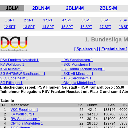
1BLM
2BLN-M
2BLM-M
2BLS-M
1 SPT
2 SPT
3 SPT
4 SPT
5 SPT
6 SPT
7 SP
12 SPT
13 SPT
14 SPT
15 SPT
16 SPT
17 SPT
18 S
1. Bundesliga M
[ Spielercup ]
[ Ergebnisliste ]
PSV Franken Neustadt 1
- RW Sandhausen 1
KV Wolfsburg 1
- SKC Monsheim 1
KSV Kuhardt 1
- BF Damm Aschaffenburg 1
SG GH78/GW Sandhausen 1
- SKK Alt-München 1
VKC Eppelheim 1
- TuS Gerolsheim 1
SG Ettlingen 1
- Olympia Mörfelden 1
Entscheidungsspiel: PSV Franken Neustadt - KSV Kuhardt 5675 : 5530
Teilnehmer Relegation: PSV Franken Neustadt mit Platz 2 und somit Abs
Tabelle
Pl.
Mannschaft
Sp.
Punkte
Ges.
DS
1
VKC Eppelheim 1
22
42 : 2
133146
6090
2
KV Wolfsburg 1
22
34 : 10
130706
6062
3
RW Sandhausen 1
22
30 : 14
131000
5999
4
Olympia Mörfelden 1
22
28 : 16
129794
5953